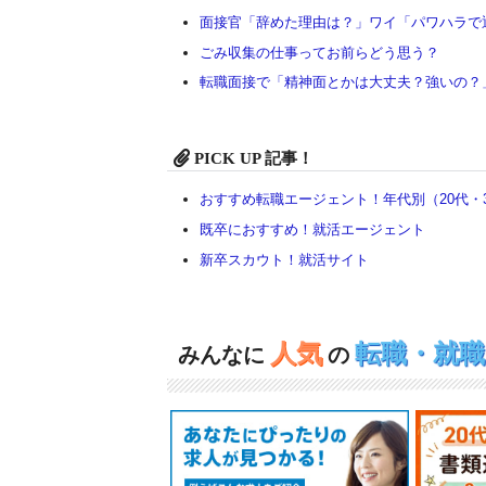
面接官「辞めた理由は？」ワイ「パワハラで
ごみ収集の仕事ってお前らどう思う？
転職面接で「精神面とかは大丈夫？強いの？
PICK UP 記事！
おすすめ転職エージェント！年代別（20代・3
既卒におすすめ！就活エージェント
新卒スカウト！就活サイト
人気
転職・就
みんなに
の