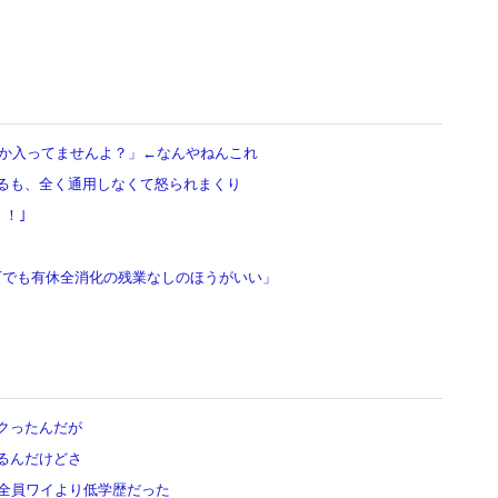
しか入ってませんよ？」←なんやねんこれ
るも、全く通用しなくて怒られまくり
！｣
00万でも有休全消化の残業なしのほうがいい」
クったんだが
るんだけどさ
ら全員ワイより低学歴だった