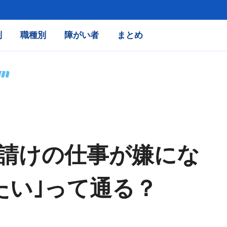
別
職種別
障がい者
まとめ
下請けの仕事が嫌にな
たい｣って通る？