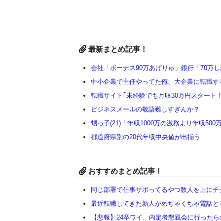
最新まとめ記事！
会社「ボーナス90万あげりゅ」銀行「70万
中小企業で主任やってた俺、大企業に転職す
転職サイト｢未経験でも月収30万円スタート！
ビジネスメールの敬語難しすぎんか？
甥っ子(21)「年収1000万の激務より年収5
都道府県別の20代年収中央値が出揃う
おすすめまとめ記事！
同じ部署で仕事サボってるやつ数人を上にチ
最近転職してきた新人がめちゃくちゃ電話と
【悲報】24卒ワイ、内定者懇親会に行った