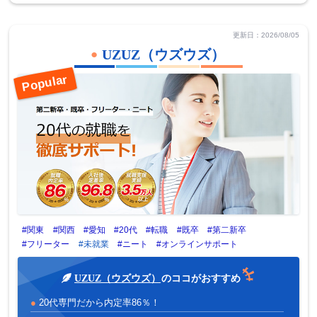
更新日：2026/08/05
UZUZ（ウズウズ）
#関東
#関西
#愛知
#20代
#転職
#既卒
#第二新卒
#フリーター
#未就業
#ニート
#オンラインサポート
UZUZ（ウズウズ）
のココがおすすめ
20代専門だから内定率86％！