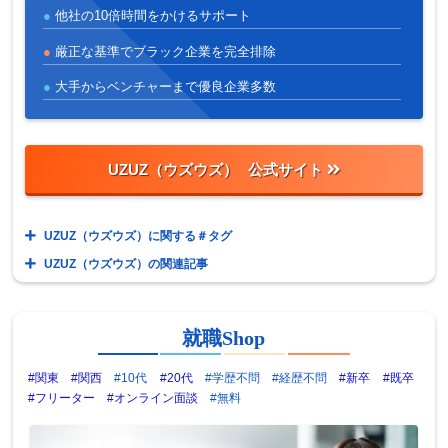
他社の10倍時間をかけるサポート
厳正な基準でブラック企業を完全排除
大手からベンチャーまで優良企業多数
UZUZ（ウズウズ）
UZUZ（ウズウズ）に関する＃タグ
UZUZ（ウズウズ）の関連記事
就職Shop
#関東
#関西
#10代
#20代
#学歴不問
#経歴不問
#新卒
#既卒
#フリーター
#オンライン面談
#無料