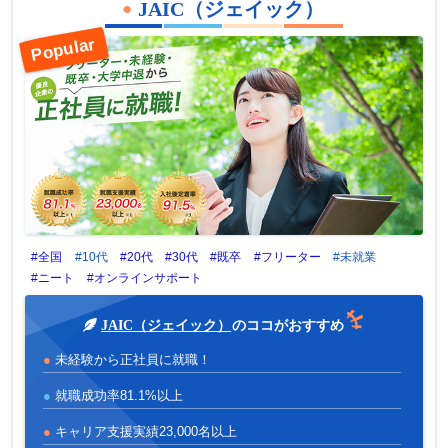
JAIC（ジェイック）
#全国
#10代
#20代
#30代
#既卒
#フリーター
#未就業
#ニート
#オンラインサポート
JAIC（ジェイック）
のココがおすすめ
未経験から正社員に就職！
就職成功率81.1%以上
キャリア支援実績23,000名以上