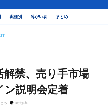
別
職種別
障がい者
まとめ
活解禁、売り手市場
イン説明会定着
まとめ
就活解禁