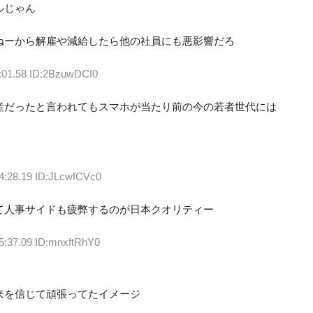
ルじゃん
ねーから解雇や減給したら他の社員にも悪影響だろ
:01.58 ID:2BzuwDCI0
産だったと言われてもスマホが当たり前の今の若者世代には
4:28.19 ID:JLcwfCVc0
て人事サイドも疲弊するのが日本クオリティー
5:37.09 ID:mnxftRhY0
来を信じて頑張ってたイメージ