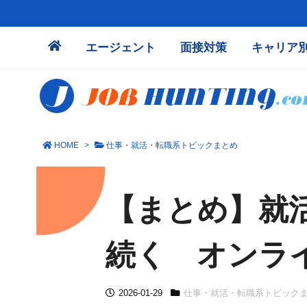
エージェント
面接対策
キャリア
HOME
>
仕事・就活・転職系トピックまとめ
【まとめ】就
続く オンラ
2026-01-29
仕事・就活・転職系トピック