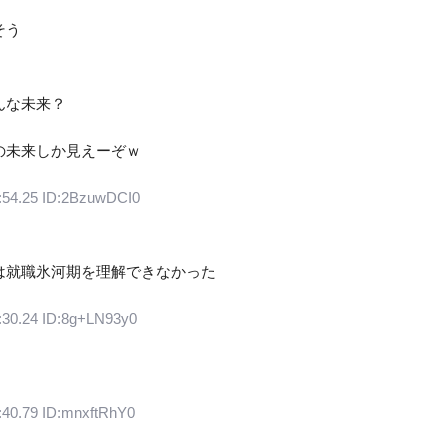
そう
んな未来？
の未来しか見えーぞｗ
:54.25 ID:2BzuwDCI0
は就職氷河期を理解できなかった
:30.24 ID:8g+LN93y0
:40.79 ID:mnxftRhY0