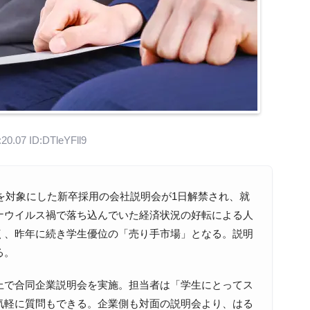
20.07 ID:DTleYFll9
を対象にした新卒採用の会社説明会が1日解禁され、就
ナウイルス禍で落ち込んでいた経済状況の好転による人
く、昨年に続き学生優位の「売り手市場」となる。説明
る。
で合同企業説明会を実施。担当者は「学生にとってス
気軽に質問もできる。企業側も対面の説明会より、はる