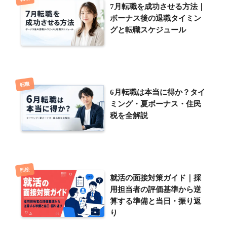
7月転職を成功させる方法｜
ボーナス後の退職タイミン
グと転職スケジュール
転職
6月転職は本当に得か？タイ
ミング・夏ボーナス・住民
税を全解説
面接
就活の面接対策ガイド｜採
用担当者の評価基準から逆
算する準備と当日・振り返
り