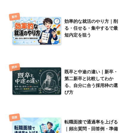
新卒
効率的な就活のやり方｜削
る・任せる・集中するで最
短内定を狙う
既卒
既卒と中途の違い｜新卒・
第二新卒と比較してわか
る、自分に合う採用枠の選
び方
面接
転職面接で通過率を上げる
｜頻出質問・回答例・準備