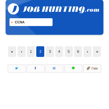
CCNA
«
‹
1
2
3
4
5
6
›
»
B!
Copy