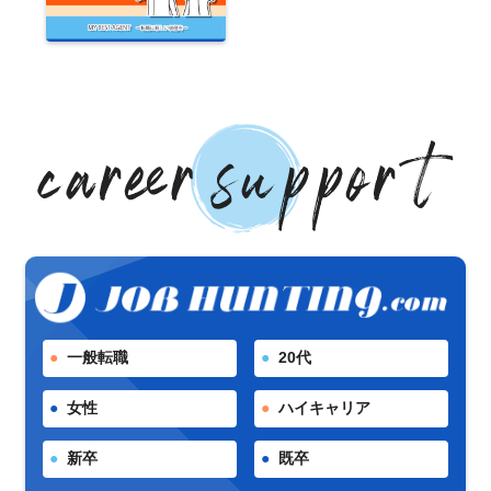
一般転職
20代
女性
ハイキャリア
新卒
既卒