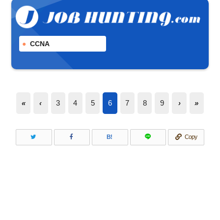
CCNA
«
‹
3
4
5
6
7
8
9
›
»
B!
Copy