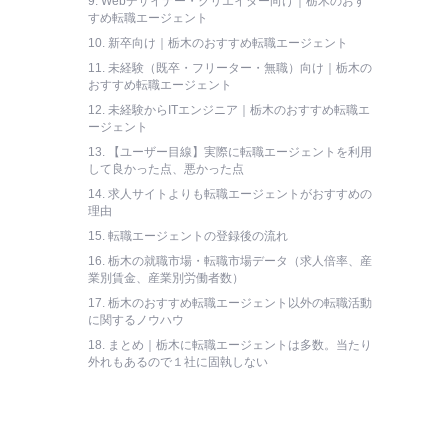
9.
Webデザイナー・クリエイター向け｜栃木のおす
すめ転職エージェント
10.
新卒向け｜栃木のおすすめ転職エージェント
11.
未経験（既卒・フリーター・無職）向け｜栃木の
おすすめ転職エージェント
12.
未経験からITエンジニア｜栃木のおすすめ転職エ
ージェント
13.
【ユーザー目線】実際に転職エージェントを利用
して良かった点、悪かった点
14.
求人サイトよりも転職エージェントがおすすめの
理由
15.
転職エージェントの登録後の流れ
16.
栃木の就職市場・転職市場データ（求人倍率、産
業別賃金、産業別労働者数）
17.
栃木のおすすめ転職エージェント以外の転職活動
に関するノウハウ
18.
まとめ｜栃木に転職エージェントは多数。当たり
外れもあるので１社に固執しない