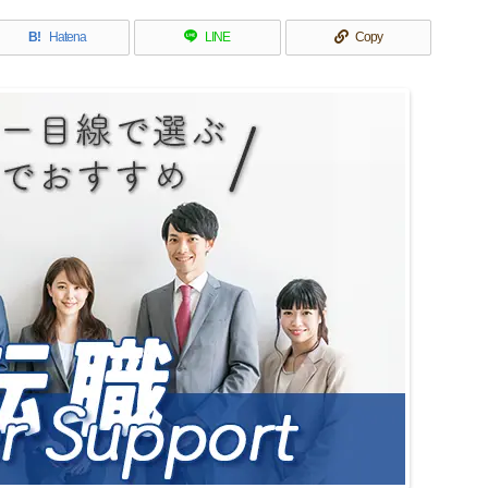
B!
Hatena
LINE
Copy