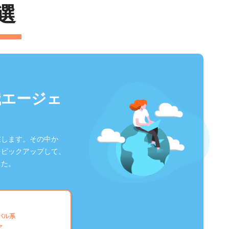
選
職エージェ
在します。その中か
をピックアップして、
した。
バル系
ア