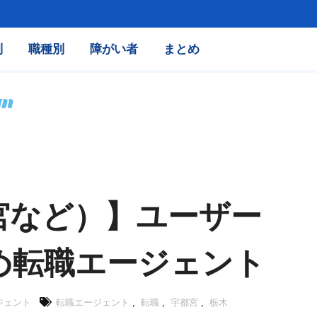
別
職種別
障がい者
まとめ
宮など）】ユーザー
め転職エージェント
ジェント
転職エージェント
,
転職
,
宇都宮
,
栃木