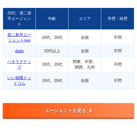
20代・第二新
卒エージェン
年齢
エリア
学歴・経歴
ト
第二新卒エー
10代、20代
全国
不問
ジェントneo
doda
20代以上
全国
不問
ハタラクティ
関東、中部、
10代、20代
不問
ブ
関西、九州
いい就職ドッ
10代、20代
全国
不問
トコム
エージェントを見る