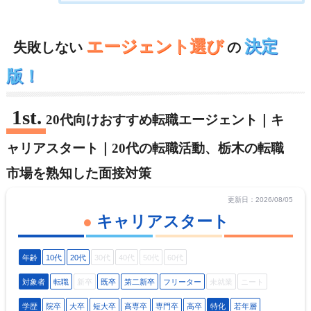
エージェント選び
決定
失敗しない
の
版！
20代向けおすすめ転職エージェント｜キ
ャリアスタート｜20代の転職活動、栃木の転職
市場を熟知した面接対策
更新日：2026/08/05
キャリアスタート
年齢
10代
20代
30代
40代
50代
60代
対象者
転職
新卒
既卒
第二新卒
フリーター
未就業
ニート
学歴
院卒
大卒
短大卒
高専卒
専門卒
高卒
特化
若年層