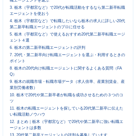
職エージェントを選ぶ
3.
栃木（宇都宮など）で20代が転職活動をするなら第二新卒転職
エージェントを使おう
4.
栃木（宇都宮など）で転職したいなら栃木の求人に詳しい20代
第二新卒転職エージェントのプロに任せる
5.
栃木（宇都宮など）で使えるおすすめ20代第二新卒転職エージ
ェント４選
6.
栃木の第二新卒転職エージェントの評判
7.
20代・第二新卒向け転職エージェントを選ぶ・利用するときの
ポイント
8.
栃木の20代向け転職エージェントに関するよくある質問（FA
Q）
9.
栃木の就職市場・転職市場データ（求人倍率、産業別賃金、産
業別労働者数）
10.
栃木で20代や第二新卒者が転職を成功させるための３つのコ
ツ
11.
栃木の転職エージェントを探している20代第二新卒に伝えた
い転職活動ノウハウ
12.
まとめ｜栃木（宇都宮など）で20代や第二新卒に強い転職エ
ージェントは多数
13.
20代第二新卒エージェントの評判を募集しています