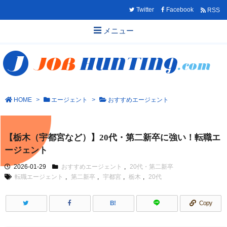
Twitter
Facebook
RSS
メニュー
HOME
>
エージェント
>
おすすめエージェント
【栃木（宇都宮など）】20代・第二新卒に強い！転職エ
ージェント
2026-01-29
おすすめエージェント
,
20代・第二新卒
転職エージェント
,
第二新卒
,
宇都宮
,
栃木
,
20代
B!
Copy