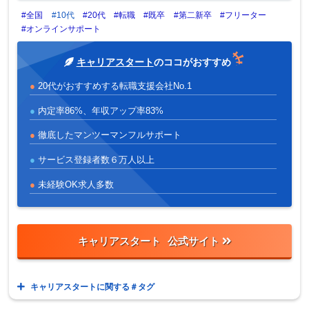
#全国
#10代
#20代
#転職
#既卒
#第二新卒
#フリーター
#オンラインサポート
キャリアスタート
のココがおすすめ
20代がおすすめする転職支援会社No.1
内定率86%、年収アップ率83%
徹底したマンツーマンフルサポート
サービス登録者数６万人以上
未経験OK求人多数
キャリアスタート
キャリアスタートに関する＃タグ