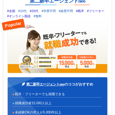
第二新卒エージェントneo
#全国
#10代
#20代
#学歴不問
#経歴不問
#既卒
#フリーター
#オンライン面談
#無料
第二新卒エージェントneo
のココがおすすめ
既卒・フリーターでも就職できる
就職成功者15,000人以上
未経験OKの求人が5,000件以上