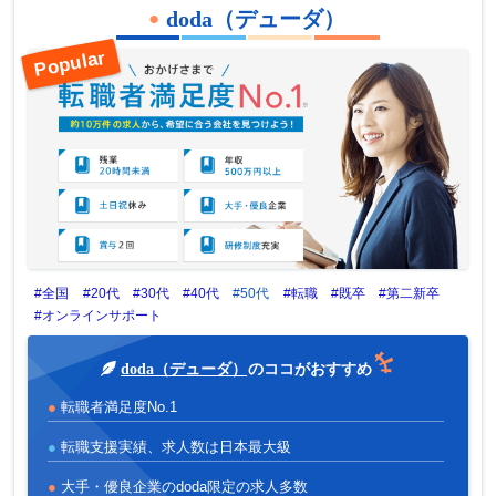
doda（デューダ）
#全国
#20代
#30代
#40代
#50代
#転職
#既卒
#第二新卒
#オンラインサポート
doda（デューダ）
のココがおすすめ
転職者満足度No.1
転職支援実績、求人数は日本最大級
大手・優良企業のdoda限定の求人多数