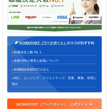
WORKPORT（ワークポート）
のココがおすすめ
転職決定人数 No.１
創業19年の豊富な転職ノウハウ
転職相談実績50万人以上
特に、エンジニア、クリエイティブ、営業、事務、管理に
強み
WORKPORT（ワークポート）