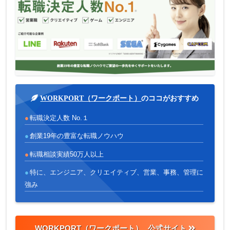
WORKPORT（ワークポート）
のココがおすすめ
転職決定人数 No.１
創業19年の豊富な転職ノウハウ
転職相談実績50万人以上
特に、エンジニア、クリエイティブ、営業、事務、管理に
強み
WORKPORT（ワークポート）