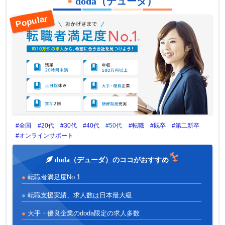
doda（デューダ）
#全国
#20代
#30代
#40代
#50代
#転職
#既卒
#第二新卒
#オンラインサポート
doda（デューダ）
のココがおすすめ
転職者満足度No.1
転職支援実績、求人数は日本最大級
大手・優良企業のdoda限定の求人多数