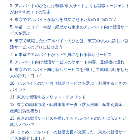
3.
アルバイトのひとには転職/求人サイトよりも就職エージェント
がおすすめ！その理由
4.
東京でアルバイトが就活を成功させるための３つのコツ
5.
年齢・エリア・学歴・経歴から東京のアルバイト向け就活サー
ビスを選ぶ
6.
東京で就職したいアルバイトのひとは、東京の求人に詳しい就
活サービスのプロに任せよう
7.
●
東京のアルバイトから正社員になれる就活サービス
8.
アルバイト向け就活サービスのサポート内容、登録後の流れ
9.
東京のアルバイト向け就活サービスを利用して就職活動をした
人の評判・口コミ
10.
アルバイトのひと向け就活サービスを選ぶ・利用するときの
ポイント
11.
東京で就職するメリット・デメリット
12.
東京の就職市場・転職市場データ（求人倍率、産業別賃金、
産業別労働者数）
13.
東京の就活サービスを探してるアルバイトのひとに伝えたい
就活ノウハウ
14.
まとめ｜アルバイトの就活支援が充実した、東京の就活サー
ビスを紹介しました