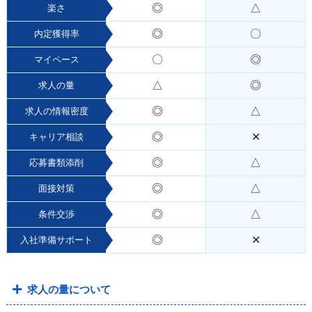
◎
△
楽さ
◎
〇
内定獲得率
〇
◎
マイペース
△
◎
求人の量
◎
△
求人の情報密度
◎
✕
キャリア相談
◎
△
応募書類添削
◎
△
面接対策
◎
△
条件交渉
◎
✕
入社準備サポート
求人の量について