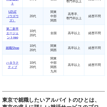
専門卒以上
ト
UZUZ
関東
高専卒、
（ウズウ
20代
中部
経歴不問
専門卒以上
ズ）
関西
第二新卒
10代
エージェ
全国
高卒以上
経歴不問
20代
ントneo
10代
関東
就職Shop
高卒以上
経歴不問
20代
関西
関東
ハタラク
10代
中部
高卒以上
経歴不問
ティブ
20代
関西
九州
東京で就職したいアルバイトのひとは、