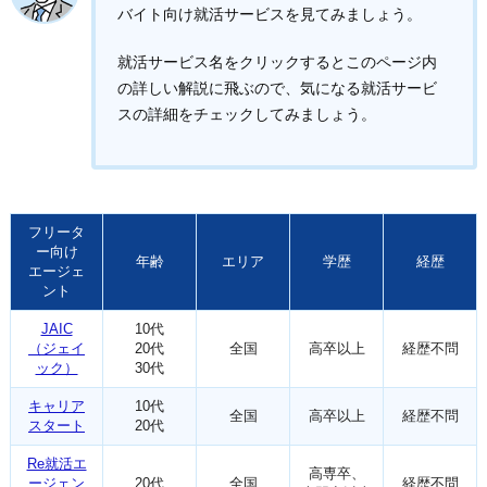
バイト向け就活サービスを見てみましょう。
就活サービス名をクリックするとこのページ内
の詳しい解説に飛ぶので、気になる就活サービ
スの詳細をチェックしてみましょう。
フリータ
ー向け
年齢
エリア
学歴
経歴
エージェ
ント
JAIC
10代
（ジェイ
20代
全国
高卒以上
経歴不問
ック）
30代
キャリア
10代
全国
高卒以上
経歴不問
スタート
20代
Re就活エ
高専卒、
ージェン
20代
全国
経歴不問