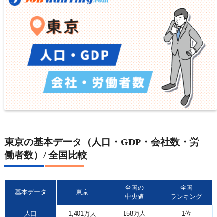
東京の基本データ（人口・GDP・会社数・労
働者数）/ 全国比較
全国の
全国
基本データ
東京
中央値
ランキング
人口
1,401万人
158万人
1位