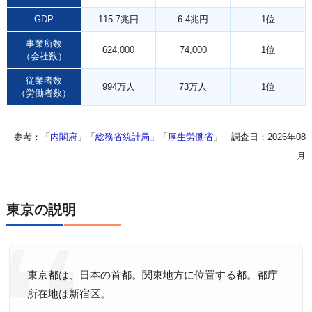
GDP
115.7兆円
6.4兆円
1位
事業所数
624,000
74,000
1位
（会社数）
従業者数
994万人
73万人
1位
（労働者数）
参考：「
内閣府
」「
総務省統計局
」「
厚生労働省
」 調査日：2026年08
月
東京の説明
東京都は、日本の首都。関東地方に位置する都。都庁
所在地は新宿区。