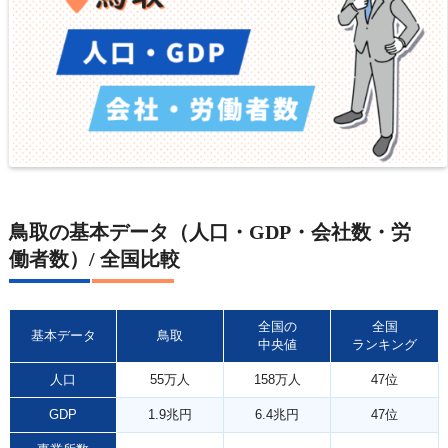
鳥取の基本データ（人口・GDP・会社数・労
働者数）/ 全国比較
全国の
全国
基本データ
鳥取
中央値
ランキング
人口
55万人
158万人
47位
GDP
1.9兆円
6.4兆円
47位