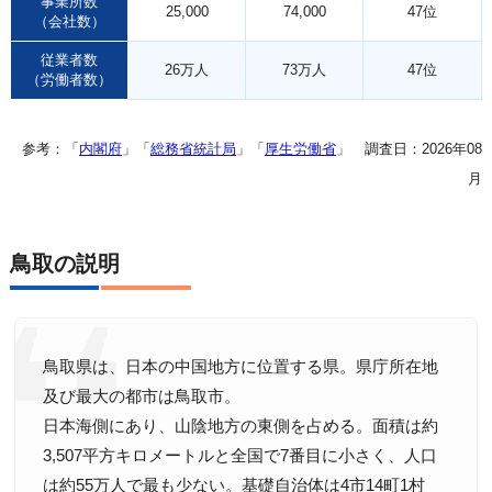
事業所数
25,000
74,000
47位
（会社数）
従業者数
26万人
73万人
47位
（労働者数）
参考：「
内閣府
」「
総務省統計局
」「
厚生労働省
」 調査日：2026年08
月
鳥取の説明
鳥取県は、日本の中国地方に位置する県。県庁所在地
及び最大の都市は鳥取市。
日本海側にあり、山陰地方の東側を占める。面積は約
3,507平方キロメートルと全国で7番目に小さく、人口
は約55万人で最も少ない。基礎自治体は4市14町1村