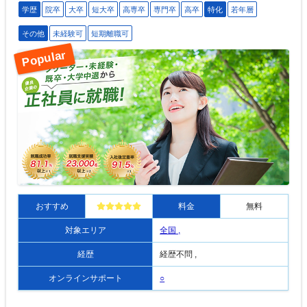
学歴
院卒
大卒
短大卒
高専卒
専門卒
高卒
特化
若年層
その他
未経験可
短期離職可
おすすめ
料金
無料
対象エリア
全国 ,
経歴
経歴不問 ,
オンラインサポート
○