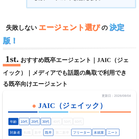
エージェント選び
決定
失敗しない
の
版！
おすすめ既卒エージェント｜JAIC（ジェ
イック）｜メディアでも話題の鳥取で利用でき
る既卒向けエージェント
更新日：2026/08/04
JAIC（ジェイック）
年齢
10代
20代
30代
40代
50代
60代
対象者
転職
新卒
既卒
第二新卒
フリーター
未就業
ニート