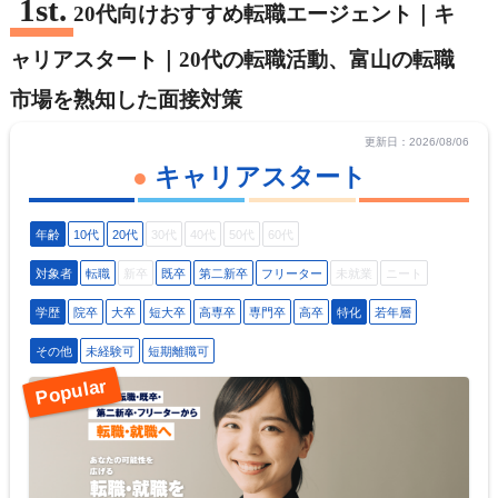
20代向けおすすめ転職エージェント｜キ
ャリアスタート｜20代の転職活動、富山の転職
市場を熟知した面接対策
更新日：2026/08/06
キャリアスタート
年齢
10代
20代
30代
40代
50代
60代
対象者
転職
新卒
既卒
第二新卒
フリーター
未就業
ニート
学歴
院卒
大卒
短大卒
高専卒
専門卒
高卒
特化
若年層
その他
未経験可
短期離職可