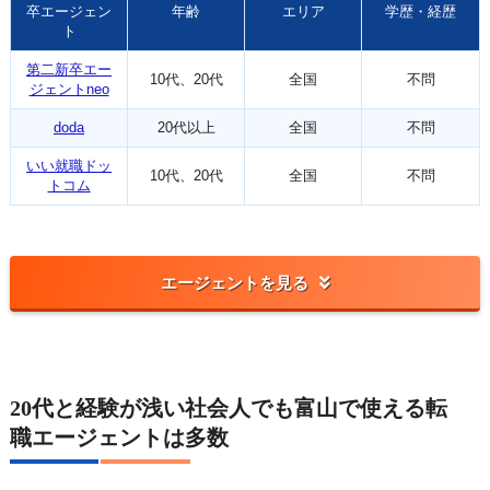
卒エージェン
年齢
エリア
学歴・経歴
ト
第二新卒エー
10代、20代
全国
不問
ジェントneo
doda
20代以上
全国
不問
いい就職ドッ
10代、20代
全国
不問
トコム
エージェントを見る
20代と経験が浅い社会人でも富山で使える転
職エージェントは多数