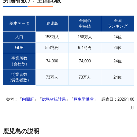
労働者数）/ 全国比較
全国の
全国
基本データ
鹿児島
中央値
ランキング
人口
158万人
158万人
24位
GDP
5.8兆円
6.4兆円
26位
事業所数
74,000
74,000
24位
（会社数）
従業者数
73万人
73万人
24位
（労働者数）
参考：「
内閣府
」「
総務省統計局
」「
厚生労働省
」 調査日：2026年08
月
鹿児島の説明