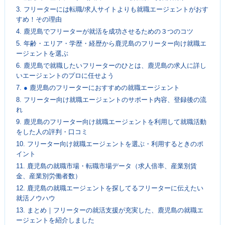
3.
フリーターには転職/求人サイトよりも就職エージェントがおす
すめ！その理由
4.
鹿児島でフリーターが就活を成功させるための３つのコツ
5.
年齢・エリア・学歴・経歴から鹿児島のフリーター向け就職エ
ージェントを選ぶ
6.
鹿児島で就職したいフリーターのひとは、鹿児島の求人に詳し
いエージェントのプロに任せよう
7.
●
鹿児島のフリーターにおすすめの就職エージェント
8.
フリーター向け就職エージェントのサポート内容、登録後の流
れ
9.
鹿児島のフリーター向け就職エージェントを利用して就職活動
をした人の評判・口コミ
10.
フリーター向け就職エージェントを選ぶ・利用するときのポ
イント
11.
鹿児島の就職市場・転職市場データ（求人倍率、産業別賃
金、産業別労働者数）
12.
鹿児島の就職エージェントを探してるフリーターに伝えたい
就活ノウハウ
13.
まとめ｜フリーターの就活支援が充実した、鹿児島の就職エ
ージェントを紹介しました