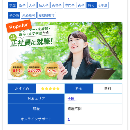
学歴
院卒
大卒
短大卒
高専卒
専門卒
高卒
特化
若年層
その他
未経験可
短期離職可
おすすめ
料金
無料
対象エリア
全国 ,
経歴
経歴不問 ,
オンラインサポート
○