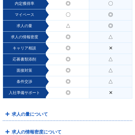
◎
〇
内定獲得率
〇
◎
マイペース
△
◎
求人の量
◎
△
求人の情報密度
◎
✕
キャリア相談
◎
△
応募書類添削
◎
△
面接対策
◎
△
条件交渉
◎
✕
入社準備サポート
求人の量について
求人の情報密度について