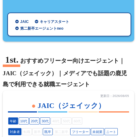
JAIC
キャリアスタート
第二新卒エージェントneo
おすすめフリーター向けエージェント｜
JAIC（ジェイック）｜メディアでも話題の鹿児
島で利用できる就職エージェント
更新日：2026/08/05
JAIC（ジェイック）
年齢
10代
20代
30代
40代
50代
60代
対象者
転職
新卒
既卒
第二新卒
フリーター
未就業
ニート