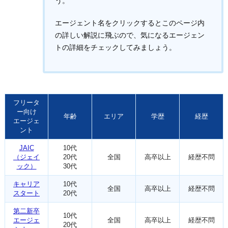
う。
エージェント名をクリックするとこのページ内
の詳しい解説に飛ぶので、気になるエージェン
トの詳細をチェックしてみましょう。
フリータ
ー向け
年齢
エリア
学歴
経歴
エージェ
ント
JAIC
10代
（ジェイ
20代
全国
高卒以上
経歴不問
ック）
30代
キャリア
10代
全国
高卒以上
経歴不問
スタート
20代
第二新卒
10代
エージェ
全国
高卒以上
経歴不問
20代