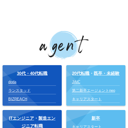
30代・40代転職
20代転職
・
既卒・未経験
doda
JAIC
ランスタッド
第二新卒エージェントneo
BIZREACH
キャリアスタート
ITエンジニア
・
製造エン
新卒
ジニア
転職
キャリアスタート