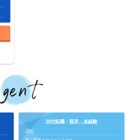
20代転職
・
既卒・未経験
JAIC
第二新卒エージェントneo