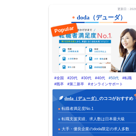
更新日：2026/
doda（デューダ）
#全国
#20代
#30代
#40代
#50代
#転職
#既卒
#第二新卒
#オンラインサポート
doda（デューダ）
のココがおすすめ
転職者満足度No.1
転職支援実績、求人数は日本最大級
大手・優良企業のdoda限定の求人多数