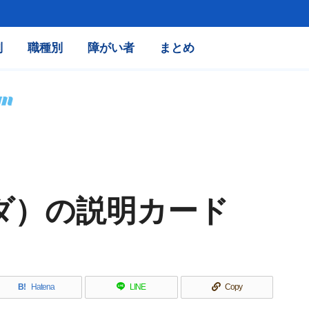
別
職種別
障がい者
まとめ
ーダ）の説明カード
B!
Hatena
LINE
Copy