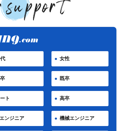
0代
女性
卒
既卒
ート
高卒
Tエンジニア
機械エンジニア