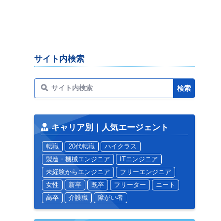
サイト内検索
キャリア別｜人気エージェント
転職
20代転職
ハイクラス
製造・機械エンジニア
ITエンジニア
未経験からエンジニア
フリーエンジニア
女性
新卒
既卒
フリーター
ニート
高卒
介護職
障がい者