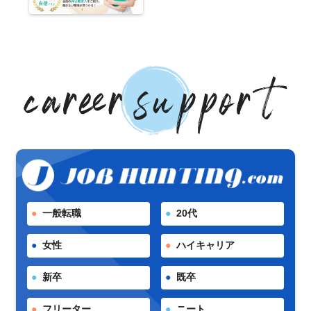
一般転職
20代
女性
ハイキャリア
新卒
既卒
フリーター
ニート