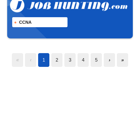
CCNA
«
‹
1
2
3
4
5
›
»