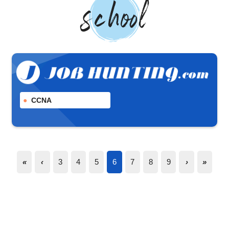
CCNA
«
‹
3
4
5
6
7
8
9
›
»