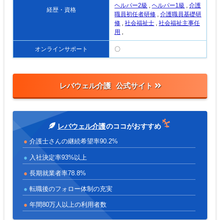
ヘルパー2級
,
ヘルパー1級
,
介護
経歴・資格
職員初任者研修
,
介護職員基礎研
修
,
社会福祉士
,
社会福祉主事任
用
,
オンラインサポート
〇
レバウェル介護
レバウェル介護
のココがおすすめ
介護士さんの継続希望率90.2%
入社決定率93%以上
長期就業者率78.8%
転職後のフォロー体制の充実
年間80万人以上の利用者数