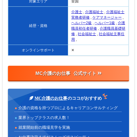
対象エリア
全国
介護士
,
介護福祉士
,
介護福祉士
実務者研修
,
ケアマネージャー
,
ヘルパー2級
,
ヘルパー1級
,
介護
経歴・資格
職員初任者研修
,
介護職員基礎研
修
,
社会福祉士
,
社会福祉主事任
用
,
オンラインサポート
✕
MC介護のお仕事
MC介護のお仕事
のココがおすすめ
介護の資格を持つプロによるキャリアコンサルティング
業界トップクラスの求人数！
就業開始前の職場見学を実施