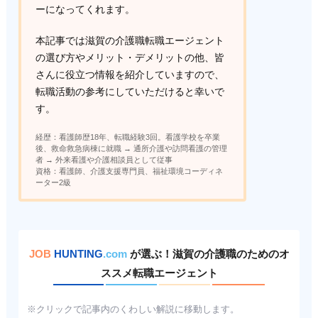
ーになってくれます。
本記事では滋賀の介護職転職エージェント
の選び方やメリット・デメリットの他、皆
さんに役立つ情報を紹介していますので、
転職活動の参考にしていただけると幸いで
す。
経歴：看護師歴18年、転職経験3回。看護学校を卒業
後、救命救急病棟に就職 → 通所介護や訪問看護の管理
者 → 外来看護や介護相談員として従事
資格：看護師、介護支援専門員、福祉環境コーディネ
ーター2級
JOB
HUNTING
.com
が選ぶ！滋賀の介護職のためのオ
ススメ転職エージェント
※クリックで記事内のくわしい解説に移動します。