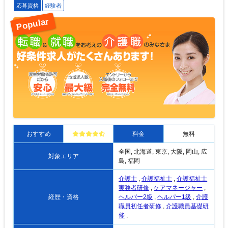
応募資格
経験者
おすすめ
料金
無料
全国, 北海道, 東京, 大阪, 岡山, 広
対象エリア
島, 福岡
介護士
,
介護福祉士
,
介護福祉士
実務者研修
,
ケアマネージャー
,
経歴・資格
ヘルパー2級
,
ヘルパー1級
,
介護
職員初任者研修
,
介護職員基礎研
修
,