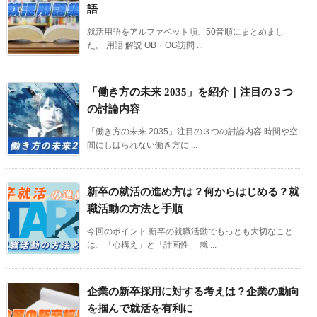
語
就活用語をアルファベット順、50音順にまとめまし
た。 用語 解説 OB・OG訪問 ...
「働き方の未来 2035」を紹介｜注目の３つ
の討論内容
「働き方の未来 2035」注目の３つの討論内容 時間や空
間にしばられない働き方に ...
新卒の就活の進め方は？何からはじめる？就
職活動の方法と手順
今回のポイント 新卒の就職活動でもっとも大切なこと
は、「心構え」と「計画性」 就 ...
企業の新卒採用に対する考えは？企業の動向
を掴んで就活を有利に