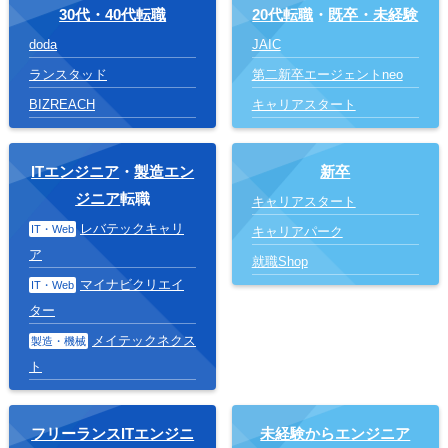
30代・40代転職
20代転職
・
既卒・未経験
doda
JAIC
ランスタッド
第二新卒エージェントneo
BIZREACH
キャリアスタート
ITエンジニア
・
製造エン
新卒
ジニア
転職
キャリアスタート
レバテックキャリ
IT・Web
キャリアパーク
ア
就職Shop
マイナビクリエイ
IT・Web
ター
メイテックネクス
製造・機械
ト
フリーランスITエンジニ
未経験からエンジニア