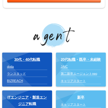
30代・40代転職
20代転職
・
既卒・未経験
doda
JAIC
ランスタッド
第二新卒エージェントneo
BIZREACH
キャリアスタート
ITエンジニア
・
製造エン
新卒
ジニア
転職
キャリアスタート