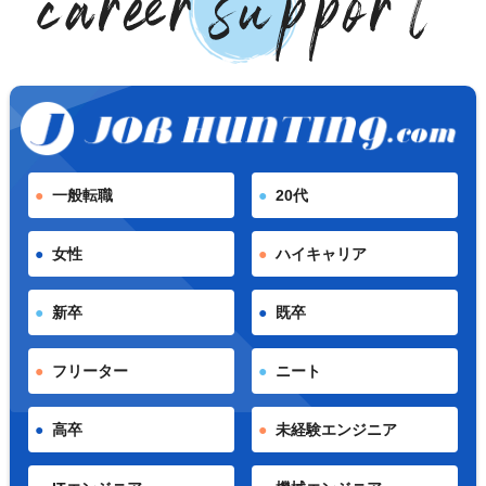
一般転職
20代
女性
ハイキャリア
新卒
既卒
フリーター
ニート
高卒
未経験エンジニア