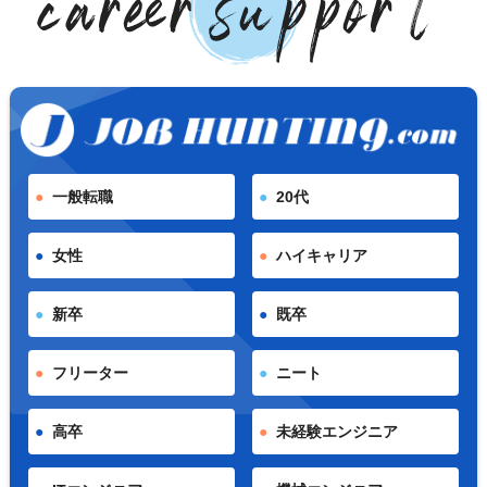
一般転職
20代
女性
ハイキャリア
新卒
既卒
フリーター
ニート
高卒
未経験エンジニア