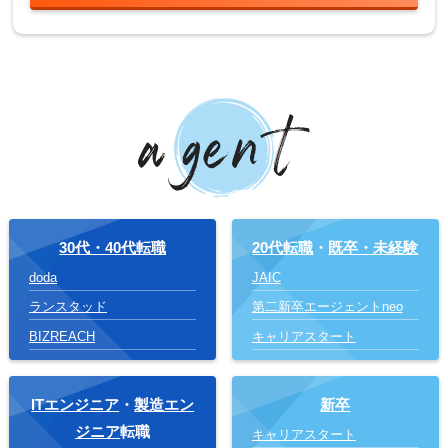
30代・40代転職
20代転職
・
既卒・未経験
doda
JAIC
ランスタッド
第二新卒エージェントneo
BIZREACH
キャリアスタート
ITエンジニア
・
製造エン
新卒
ジニア
転職
キャリアスタート