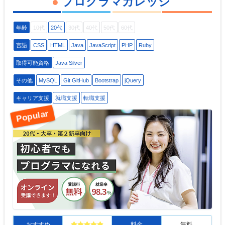
プログラマカレッジ
年齢
10代
20代
30代
40代
50代
60代
言語
CSS
HTML
Java
JavaScript
PHP
Ruby
取得可能資格
Java Silver
その他
MySQL
Git GitHub
Bootstrap
jQuery
キャリア支援
就職支援
転職支援
おすすめ
料金
無料