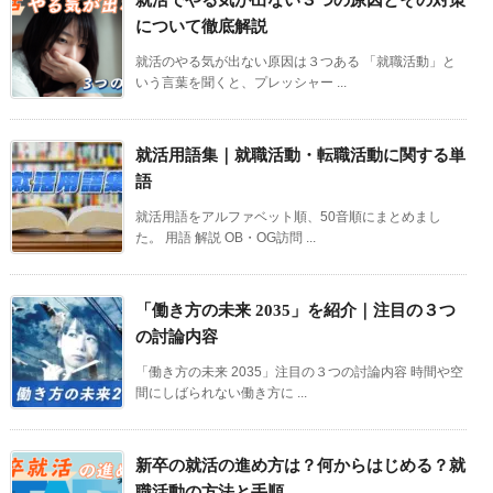
について徹底解説
就活のやる気が出ない原因は３つある 「就職活動」と
いう言葉を聞くと、プレッシャー ...
就活用語集｜就職活動・転職活動に関する単
語
就活用語をアルファベット順、50音順にまとめまし
た。 用語 解説 OB・OG訪問 ...
「働き方の未来 2035」を紹介｜注目の３つ
の討論内容
「働き方の未来 2035」注目の３つの討論内容 時間や空
間にしばられない働き方に ...
新卒の就活の進め方は？何からはじめる？就
職活動の方法と手順