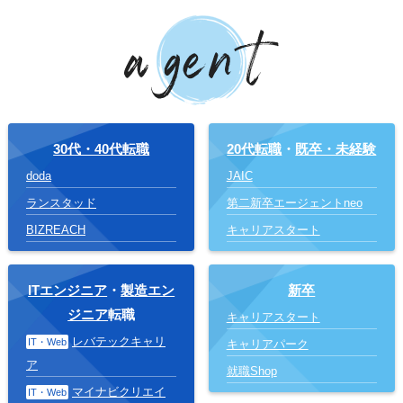
30代・40代転職
20代転職
・
既卒・未経験
doda
JAIC
ランスタッド
第二新卒エージェントneo
BIZREACH
キャリアスタート
ITエンジニア
・
製造エン
新卒
ジニア
転職
キャリアスタート
レバテックキャリ
IT・Web
キャリアパーク
ア
就職Shop
マイナビクリエイ
IT・Web