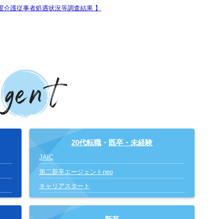
度介護従事者処遇状況等調査結果 】
20代転職
・
既卒・未経験
JAIC
第二新卒エージェントneo
キャリアスタート