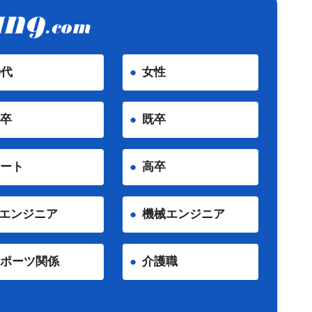
0代
女性
卒
既卒
ート
高卒
Tエンジニア
機械エンジニア
ポーツ関係
介護職