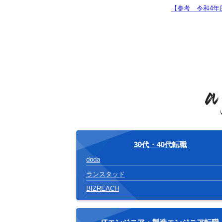
【参考 令和4年
30代・40代転職
doda
ランスタッド
BIZREACH