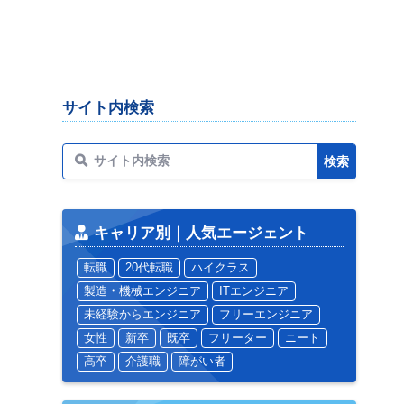
サイト内検索
キャリア別｜人気エージェント
転職
20代転職
ハイクラス
製造・機械エンジニア
ITエンジニア
未経験からエンジニア
フリーエンジニア
女性
新卒
既卒
フリーター
ニート
高卒
介護職
障がい者