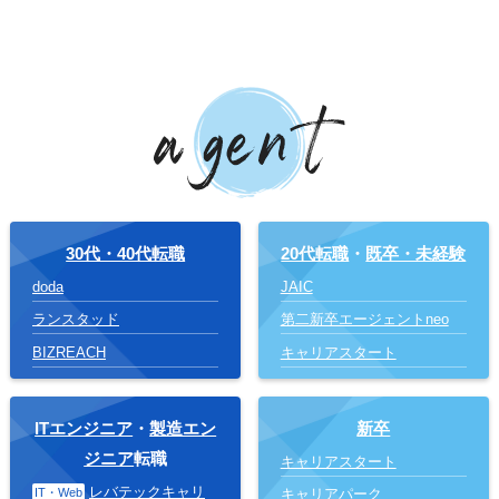
30代・40代転職
20代転職
・
既卒・未経験
doda
JAIC
ランスタッド
第二新卒エージェントneo
BIZREACH
キャリアスタート
ITエンジニア
・
製造エン
新卒
ジニア
転職
キャリアスタート
レバテックキャリ
IT・Web
キャリアパーク