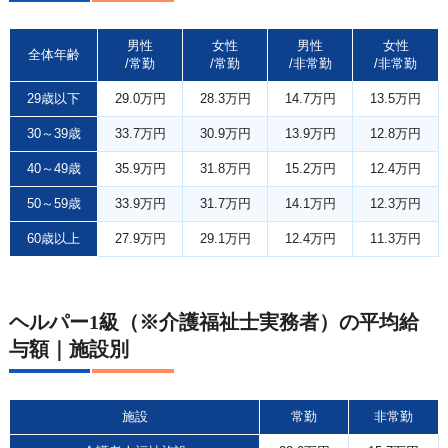
男性
女性
男性
女性
全体年齢
/常勤
/常勤
/非常勤
/非常勤
29歳以下
29.0万円
28.3万円
14.7万円
13.5万円
30～39歳
33.7万円
30.9万円
13.9万円
12.8万円
40～49歳
35.9万円
31.8万円
15.2万円
12.4万円
50～59歳
33.9万円
31.7万円
14.1万円
12.3万円
60歳以上
27.9万円
29.1万円
12.4万円
11.3万円
ヘルパー1級（※介護福祉士実務者）の平均給
与額｜施設別
施設
常勤
非常勤