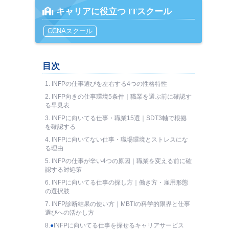
キャリアに役立つ ITスクール
CCNAスクール
目次
1.
INFPの仕事選びを左右する4つの性格特性
2.
INFP向きの仕事環境5条件｜職業を選ぶ前に確認す
る早見表
3.
INFPに向いてる仕事・職業15選｜SDT3軸で根拠
を確認する
4.
INFPに向いてない仕事・職場環境とストレスにな
る理由
5.
INFPの仕事が辛い4つの原因｜職業を変える前に確
認する対処策
6.
INFPに向いてる仕事の探し方｜働き方・雇用形態
の選択肢
7.
INFP診断結果の使い方｜MBTIの科学的限界と仕事
選びへの活かし方
8.
●
INFPに向いてる仕事を探せるキャリアサービス