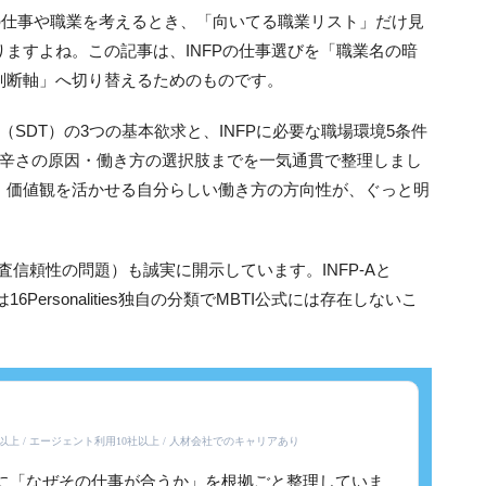
分の仕事や職業を考えるとき、「向いてる職業リスト」だけ見
ますよね。この記事は、INFPの仕事選びを「職業名の暗
判断軸」へ切り替えるためのものです。
SDT）の3つの基本欲求と、INFPに必要な職場環境5条件
・辛さの原因・働き方の選択肢までを一気通貫で整理しまし
・価値観を活かせる自分らしい働き方の方向性が、ぐっと明
査信頼性の問題）も誠実に開示しています。INFP-Aと
Personalities独自の分類でMBTI公式には存在しないこ
年以上 / エージェント利用10社以上 / 人材会社でのキャリアあり
とに「なぜその仕事が合うか」を根拠ごと整理していま