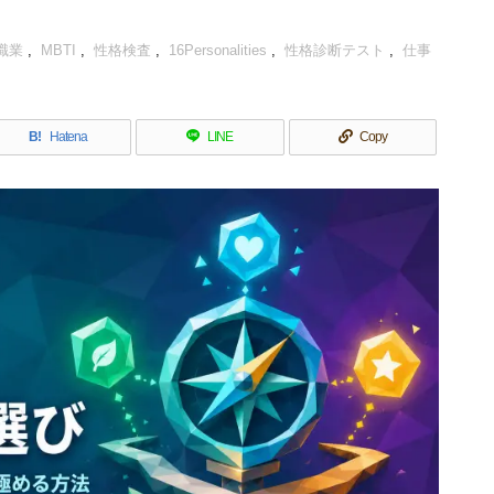
職業
,
MBTI
,
性格検査
,
16Personalities
,
性格診断テスト
,
仕事
B!
Hatena
LINE
Copy