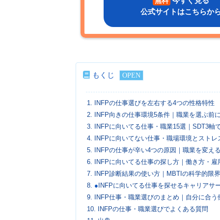
今すぐ見る
無料
公式サイトはこちらか
もくじ
1.
INFPの仕事選びを左右する4つの性格特性
2.
INFP向きの仕事環境5条件｜職業を選ぶ前
3.
INFPに向いてる仕事・職業15選｜SDT3
4.
INFPに向いてない仕事・職場環境とストレ
5.
INFPの仕事が辛い4つの原因｜職業を変え
6.
INFPに向いてる仕事の探し方｜働き方・雇
7.
INFP診断結果の使い方｜MBTIの科学的
8.
●
INFPに向いてる仕事を探せるキャリアサ
9.
INFP仕事・職業選びのまとめ｜自分に合う
10.
INFPの仕事・職業選びでよくある質問