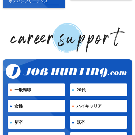
ポテパンフリーランス
一般転職
20代
女性
ハイキャリア
新卒
既卒