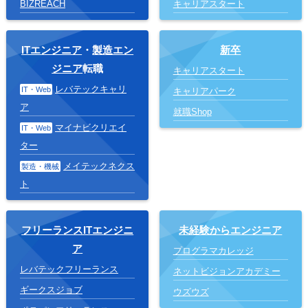
BIZREACH
キャリアスタート
ITエンジニア
・
製造エン
新卒
ジニア
転職
キャリアスタート
レバテックキャリ
IT・Web
キャリアパーク
ア
就職Shop
マイナビクリエイ
IT・Web
ター
メイテックネクス
製造・機械
ト
フリーランスITエンジニ
未経験からエンジニア
ア
プログラマカレッジ
レバテックフリーランス
ネットビジョンアカデミー
ギークスジョブ
ウズウズ