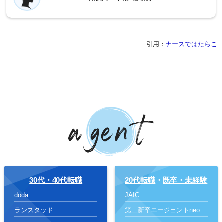
引用：
ナースではたらこ
30代・40代転職
20代転職
・
既卒・未経験
doda
JAIC
ランスタッド
第二新卒エージェントneo