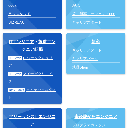
doda
JAIC
ランスタッド
第二新卒エージェントneo
BIZREACH
キャリアスタート
ITエンジニア
・
製造エン
新卒
ジニア
転職
キャリアスタート
レバテックキャリ
IT・Web
キャリアパーク
ア
就職Shop
マイナビクリエイ
IT・Web
ター
メイテックネクス
製造・機械
ト
フリーランスITエンジニ
未経験からエンジニア
ア
プログラマカレッジ