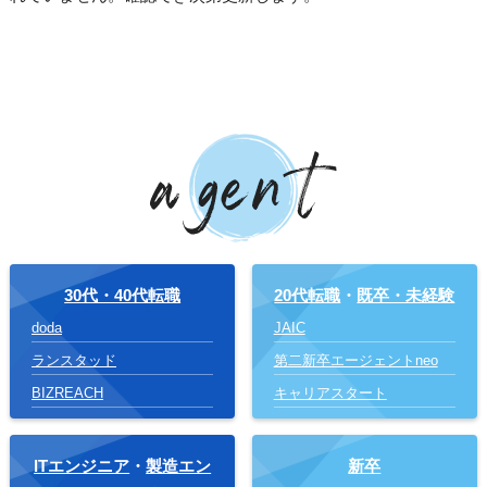
30代・40代転職
20代転職
・
既卒・未経験
doda
JAIC
ランスタッド
第二新卒エージェントneo
BIZREACH
キャリアスタート
ITエンジニア
・
製造エン
新卒