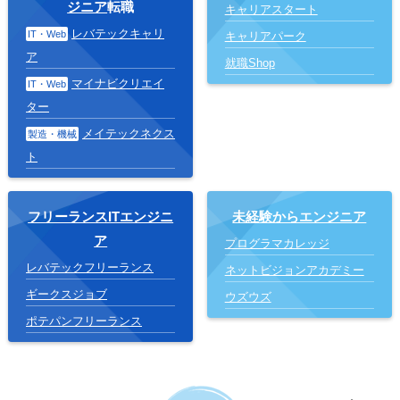
ジニア
転職
キャリアスタート
レバテックキャリ
IT・Web
キャリアパーク
ア
就職Shop
マイナビクリエイ
IT・Web
ター
メイテックネクス
製造・機械
ト
フリーランスITエンジニ
未経験からエンジニア
ア
プログラマカレッジ
レバテックフリーランス
ネットビジョンアカデミー
ギークスジョブ
ウズウズ
ポテパンフリーランス