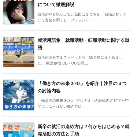
について徹底解説
就活のやる気が出ない原因は３つある 「就職活動」と
いう言葉を聞くと、プレッシャー ...
就活用語集｜就職活動・転職活動に関する単
語
就活用語をアルファベット順、50音順にまとめまし
た。 用語 解説 OB・OG訪問 ...
「働き方の未来 2035」を紹介｜注目の３つ
の討論内容
「働き方の未来 2035」注目の３つの討論内容 時間や空
間にしばられない働き方に ...
新卒の就活の進め方は？何からはじめる？就
職活動の方法と手順