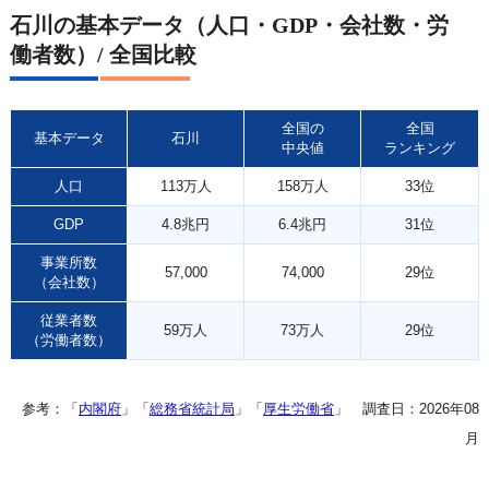
石川の基本データ（人口・GDP・会社数・労
働者数）/ 全国比較
全国の
全国
基本データ
石川
中央値
ランキング
人口
113万人
158万人
33位
GDP
4.8兆円
6.4兆円
31位
事業所数
57,000
74,000
29位
（会社数）
従業者数
59万人
73万人
29位
（労働者数）
参考：「
内閣府
」「
総務省統計局
」「
厚生労働省
」 調査日：2026年08
月