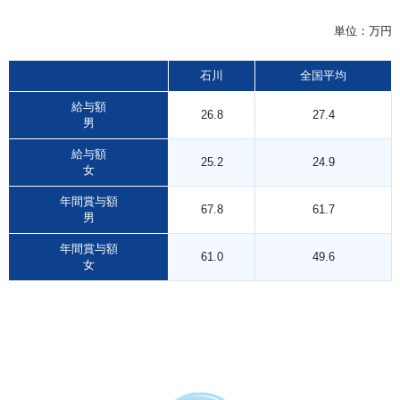
単位：万円
石川
全国平均
給与額
26.8
27.4
男
給与額
25.2
24.9
女
年間賞与額
67.8
61.7
男
年間賞与額
61.0
49.6
女