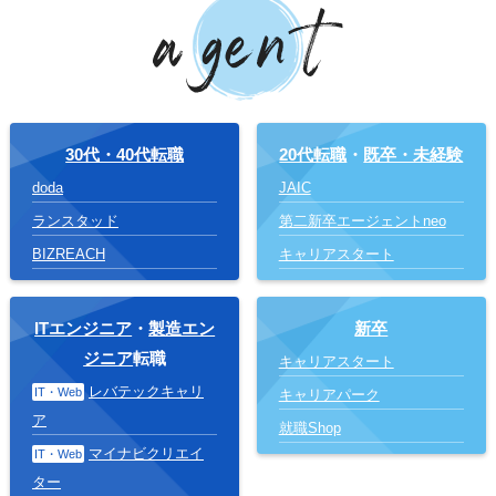
30代・40代転職
20代転職
・
既卒・未経験
doda
JAIC
ランスタッド
第二新卒エージェントneo
BIZREACH
キャリアスタート
ITエンジニア
・
製造エン
新卒
ジニア
転職
キャリアスタート
レバテックキャリ
IT・Web
キャリアパーク
ア
就職Shop
マイナビクリエイ
IT・Web
ター