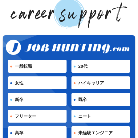
一般転職
20代
女性
ハイキャリア
新卒
既卒
フリーター
ニート
高卒
未経験エンジニア