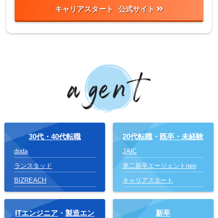
キャリアスタート
30代・40代転職
20代転職
・
既卒・未経験
doda
JAIC
ランスタッド
第二新卒エージェントneo
BIZREACH
キャリアスタート
ITエンジニア
・
製造エン
新卒